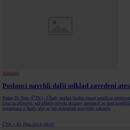
Aktuality
Poslanci navrhli další odklad zavedení ate
Praha 29. října (ČTK) - Úřady možná budou muset používat atestovano
času na přípravu, má přinést novela skupiny poslanců ze šesti koaličn
organizace a školy, aby se jim neúměrně nezvýšily náklady.
ČTK
•
30. října 2023, 09:07