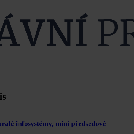
is
ralé infosystémy, míní předsedové