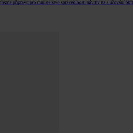
ezna připravit pro ministerstvo spravedlnosti návrhy na slučování okr