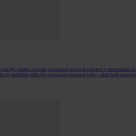
á být soudce zavázán povinností pracovat s textem v elektronické či 
 a že by každému měla být zachována možnost volby, zdali bude pracovat