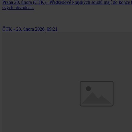
Praha 20. února (ČTK) - Předsedové krajských soudů mají do konce bř
svých obvodech.
ČTK
•
23. února 2026, 09:21