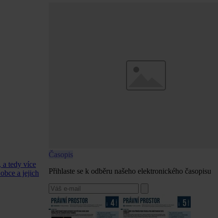
Časopis
 a tedy více
Přihlaste se k odběru našeho elektronického časopisu
obce a jejich