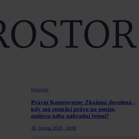
Podcasty
Právní Kontroverze: Zkažená dovolená -
kdy má cestující právo na peníze,
omluvu nebo náhradní řešení?
30. června 2026, 10:00