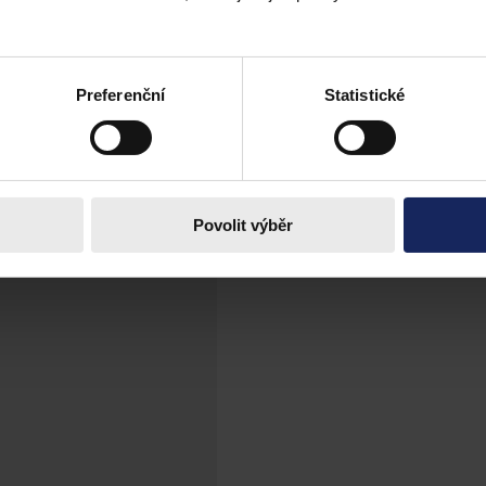
pro tvorbu elektronického spisu a také začala práce na úpravě procesních
Preferenční
Statistické
Povolit výběr