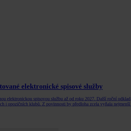
stované elektronické spisové služby
u elektronickou spisovou službu až od roku 2027. Další roční odklad,
ích i opozičních klubů. Z povinnosti by předloha zcela vyňala nejmenší 