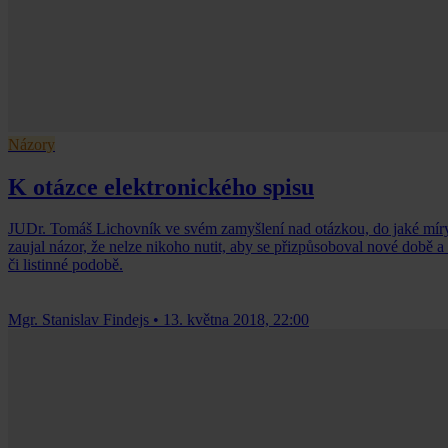
Názory
K otázce elektronického spisu
JUDr. Tomáš Lichovník ve svém zamyšlení nad otázkou, do jaké míry m
zaujal názor, že nelze nikoho nutit, aby se přizpůsoboval nové době
či listinné podobě.
Mgr. Stanislav Findejs
•
13. května 2018, 22:00