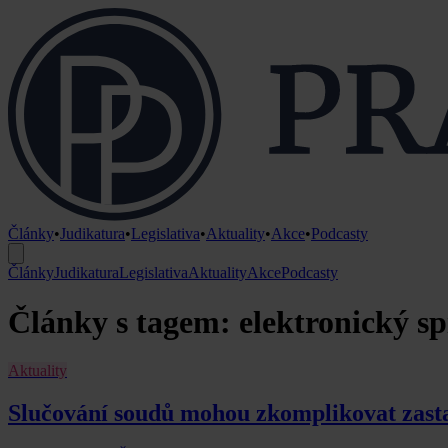
Články
•
Judikatura
•
Legislativa
•
Aktuality
•
Akce
•
Podcasty
Články
Judikatura
Legislativa
Aktuality
Akce
Podcasty
Články s tagem: elektronický sp
Aktuality
Slučování soudů mohou zkomplikovat zasta