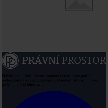
Právní portál, jehož cílovou skupinou jsou nejenom právní
profesionálové a zástupci právnických profesí, ale všichni, kteří
potřebují právní informace.