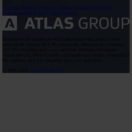
O portálu
Redakce
Podmínky užívání
Publikační podmínky
Ochrana osobních údajů
Odběr časopisu
Rozmnožování obsahu pro účely automatizované analýzy textů
nebo dat dle ustanovení § 39c autorského zákona je bez souhlasu
ATLAS consulting spol. s r.o. zakázáno. Jakékoli užití obsahu
včetně převzetí, šíření či dalšího zpřístupňování článků a fotografií je
bez souhlasu ATLAS consulting spol. s r.o. zakázáno.
© 1999–2026,
ATLAS GROUP