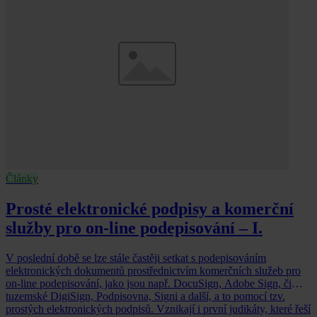
Články
Prosté elektronické podpisy a komerční
služby pro on-line podepisování – I.
V poslední době se lze stále častěji setkat s podepisováním
elektronických dokumentů prostřednictvím komerčních služeb pro
on-line podepisování, jako jsou např. DocuSign, Adobe Sign, či
tuzemské DigiSign, Podpisovna, Signi a další, a to pomocí tzv.
prostých elektronických podpisů. Vznikají i první judikáty, které řeší