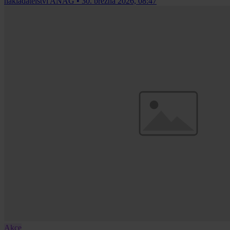
nakladatelství ANAG
•
30. března 2026, 08:47
Akce