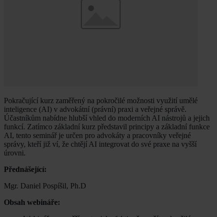
Pokračující kurz zaměřený na pokročilé možnosti využití umělé
inteligence (AI) v advokátní (právní) praxi a veřejné správě.
Účastníkům nabídne hlubší vhled do moderních AI nástrojů a jejich
funkcí. Zatímco základní kurz představil principy a základní funkce
AI, tento seminář je určen pro advokáty a pracovníky veřejné
správy, kteří již ví, že chtějí AI integrovat do své praxe na vyšší
úrovni.
Přednášející:
Mgr. Daniel Pospíšil, Ph.D
Obsah webináře: