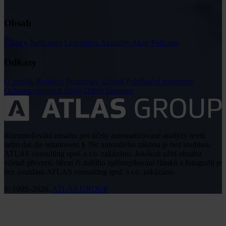
Obsah
Články
Judikatura
Legislativa
Aktuality
Akce
Podcasty
Odkazy
O portálu
Redakce
Podmínky užívání
Publikační podmínky
Ochrana osobních údajů
Odběr časopisu
Rozmnožování obsahu pro účely automatizované analýzy textů
nebo dat dle ustanovení § 39c autorského zákona je bez souhlasu
ATLAS consulting spol. s r.o. zakázáno. Jakékoli užití obsahu
včetně převzetí, šíření či dalšího zpřístupňování článků a fotografií je
bez souhlasu ATLAS consulting spol. s r.o. zakázáno.
© 1999–2026,
ATLAS GROUP