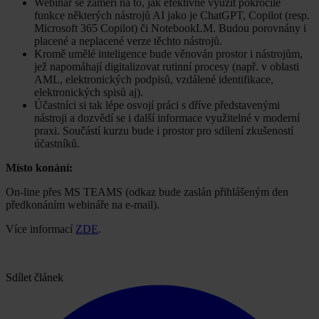
Webinář se zaměří na to, jak efektivně využít pokročilé
funkce některých nástrojů AI jako je ChatGPT, Copilot (resp.
Microsoft 365 Copilot) či NotebookLM. Budou porovnány i
placené a neplacené verze těchto nástrojů.
Kromě umělé inteligence bude věnován prostor i nástrojům,
jež napomáhají digitalizovat rutinní procesy (např. v oblasti
AML, elektronických podpisů, vzdálené identifikace,
elektronických spisů aj).
Účastníci si tak lépe osvojí práci s dříve představenými
nástroji a dozvědí se i další informace využitelné v moderní
praxi. Součástí kurzu bude i prostor pro sdílení zkušeností
účastníků.
Místo konání:
On-line přes MS TEAMS (odkaz bude zaslán přihlášeným den
předkonáním webináře na e-mail).
Více informací
ZDE
.
Sdílet článek