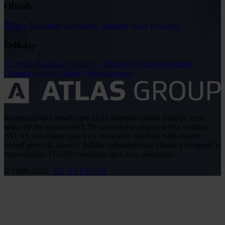
Obsah
Články
Judikatura
Legislativa
Aktuality
Akce
Podcasty
Odkazy
O portálu
Redakce
Podmínky užívání
Publikační podmínky
Ochrana osobních údajů
Odběr časopisu
Rozmnožování obsahu pro účely automatizované analýzy textů
nebo dat dle ustanovení § 39c autorského zákona je bez souhlasu
ATLAS consulting spol. s r.o. zakázáno. Jakékoli užití obsahu
včetně převzetí, šíření či dalšího zpřístupňování článků a fotografií je
bez souhlasu ATLAS consulting spol. s r.o. zakázáno.
© 1999–2026,
ATLAS GROUP