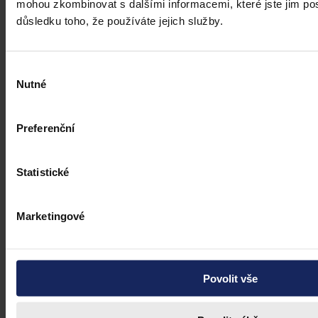
mohou zkombinovat s dalšími informacemi, které jste jim posk
důsledku toho, že používáte jejich služby.
Výběr
Nutné
souhlasu
Preferenční
Statistické
Marketingové
Povolit vše
Právní portál, jehož cílovou skupinou jsou nejenom právní
profesionálové a zástupci právnických profesí, ale všichni, kteří