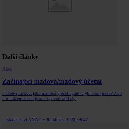
Další články
Akce
Začínající mzdová/mzdový účetní
Chcete pracovat jako mzdová/ý účetní, ale chybí vám praxe? Za 7
dní můžete získat jistotu i pevné základy.
nakladatelství ANAG
•
30. března 2026, 08:47