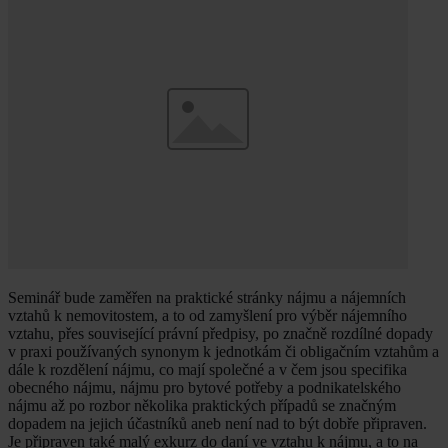
Seminář bude zaměřen na praktické stránky nájmu a nájemních
vztahů k nemovitostem, a to od zamyšlení pro výběr nájemního
vztahu, přes související právní předpisy, po značně rozdílné dopady
v praxi používaných synonym k jednotkám či obligačním vztahům a
dále k rozdělení nájmu, co mají společné a v čem jsou specifika
obecného nájmu, nájmu pro bytové potřeby a podnikatelského
nájmu až po rozbor několika praktických případů se značným
dopadem na jejich účastníků aneb není nad to být dobře připraven.
Je připraven také malý exkurz do daní ve vztahu k nájmu, a to na