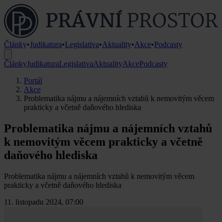
Články
•
Judikatura
•
Legislativa
•
Aktuality
•
Akce
•
Podcasty
Články
Judikatura
Legislativa
Aktuality
Akce
Podcasty
Portál
Akce
Problematika nájmu a nájemních vztahů k nemovitým věcem
prakticky a včetně daňového hlediska
Problematika nájmu a nájemních vztahů
k nemovitým věcem prakticky a včetně
daňového hlediska
Problematika nájmu a nájemních vztahů k nemovitým věcem
prakticky a včetně daňového hlediska
11. listopadu 2024, 07:00