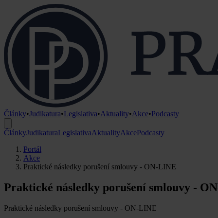
Články
•
Judikatura
•
Legislativa
•
Aktuality
•
Akce
•
Podcasty
Články
Judikatura
Legislativa
Aktuality
Akce
Podcasty
Portál
Akce
Praktické následky porušení smlouvy - ON-LINE
Praktické následky porušení smlouvy - O
Praktické následky porušení smlouvy - ON-LINE