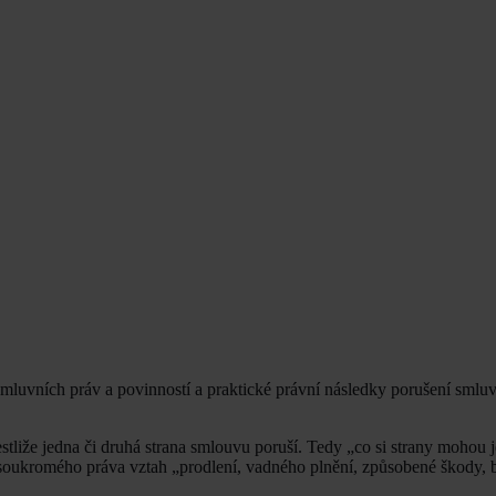
smluvních práv a povinností a praktické právní následky porušení smlu
estliže jedna či druhá strana smlouvu poruší. Tedy „co si strany mohou j
y soukromého práva vztah „prodlení, vadného plnění, způsobené škody