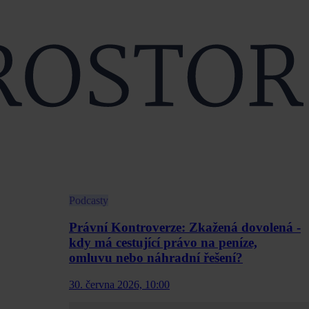
Podcasty
Právní Kontroverze: Zkažená dovolená -
kdy má cestující právo na peníze,
omluvu nebo náhradní řešení?
30. června 2026, 10:00