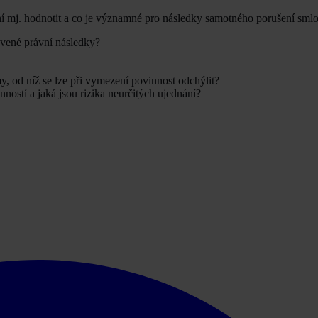
í mj. hodnotit a co je významné pro následky samotného porušení sml
uvené právní následky?
my, od níž se lze při vymezení povinnost odchýlit?
nností a jaká jsou rizika neurčitých ujednání?