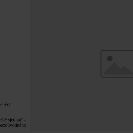
vených
eště sjednat“ a
, bezdůvodného