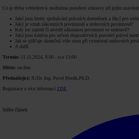
Co je třeba vzhledem k možnému porušení smlouvy při jejím uzavírán
Jaké jsou limity sjednávání právních domněnek a fikcí pro sml
Jaký je vztah zákonných povinností a smluvních povinností?
Kdy lze zajistit či utvrdit zákonnou povinnost ve smlouvě?
Jaká jsou kritéria pro určení dispozitivních pravidel právní nor
Jak se zjišťuje skutečná vůle stran při vymezení smluvních povi
A další
Termín:
11.11.2024, 9.00 - cca 13:00
Místo:
on-line
Přednášející:
JUDr. Ing. Pavel Horák,Ph.D.
Registrace a více informací
ZDE
.
Sdílet článek