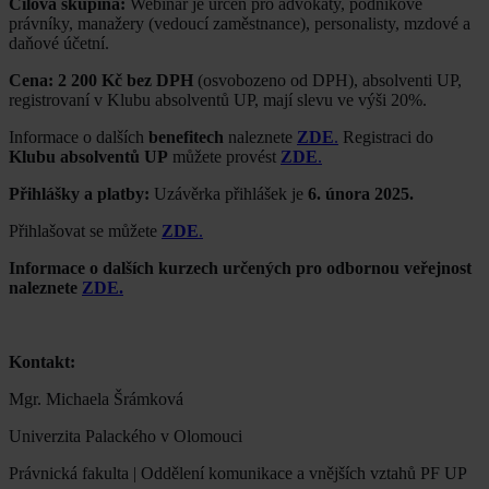
Cílová skupina:
Webinář je určen pro advokáty, podnikové
právníky, manažery (vedoucí zaměstnance), personalisty, mzdové a
daňové účetní.
Cena: 2 200 Kč bez DPH
(osvobozeno od DPH), absolventi UP,
registrovaní v Klubu absolventů UP, mají slevu ve výši 20%.
Informace o dalších
benefitech
naleznete
ZDE
.
Registraci do
Klubu absolventů UP
můžete provést
ZDE
.
Přihlášky a platby:
Uzávěrka přihlášek je
6. února 2025.
Přihlašovat se můžete
ZDE
.
Informace o dalších kurzech určených pro odbornou veřejnost
naleznete
ZDE.
Kontakt:
Mgr. Michaela Šrámková
Univerzita Palackého v Olomouci
Právnická fakulta | Oddělení komunikace a vnějších vztahů PF UP