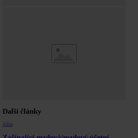
Další články
Akce
Začínající mzdová/mzdový účetní