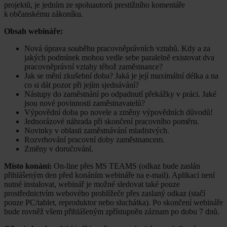
projektů, je jedním ze spoluautorů prestižního komentáře
k občanskému zákoníku.
Obsah webináře:
Nová úprava souběhu pracovněprávních vztahů. Kdy a za
jakých podmínek mohou vedle sebe paralelně existovat dva
pracovněprávní vztahy téhož zaměstnance?
Jak se mění zkušební doba? Jaká je její maximální délka a na
co si dát pozor při jejím sjednávání?
Nástupy do zaměstnání po odpadnutí překážky v práci. Jaké
jsou nové povinnosti zaměstnavatelů?
Výpovědní doba po novele a změny výpovědních důvodů!
Jednorázové náhrada při skončení pracovního poměru.
Novinky v oblasti zaměstnávání mladistvých.
Rozvrhování pracovní doby zaměstnancem.
Změny v doručování.
Místo konání:
On-line přes MS TEAMS (odkaz bude zaslán
přihlášeným den před konáním webináře na e-mail). Aplikaci není
nutné instalovat, webinář je možné sledovat také pouze
prostřednictvím webového prohlížeče přes zaslaný odkaz (stačí
pouze PC/tablet, reproduktor nebo sluchátka). Po skončení webináře
bude rovněž všem přihlášeným zpřístupněn záznam po dobu 7 dnů.