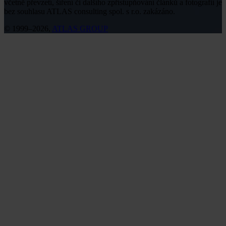
včetně převzetí, šíření či dalšího zpřístupňování článků a fotografií je
bez souhlasu ATLAS consulting spol. s r.o. zakázáno.
© 1999–2026,
ATLAS GROUP