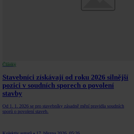
Články
Stavebníci získávají od roku 2026 silnější
pozici v soudních sporech o povolení
stavby
Od 1. 1. 2026 se pro stavebníky zásadně mění pravidla soudních
sporů o povolení staveb.
Kolektiv autorů
•
17. března 2026, 05:26