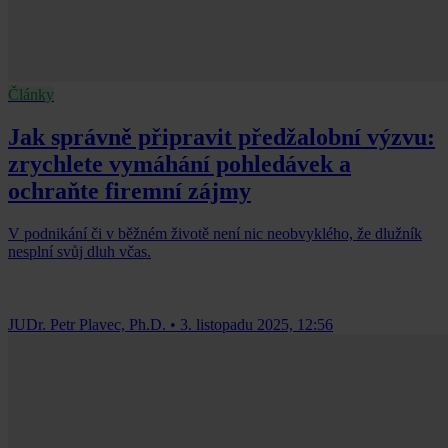
Články
Jak správně připravit předžalobní výzvu:
zrychlete vymáhání pohledávek a
ochraňte firemní zájmy
V podnikání či v běžném životě není nic neobvyklého, že dlužník
nesplní svůj dluh včas.
JUDr. Petr Plavec, Ph.D.
•
3. listopadu 2025, 12:56