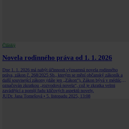
Články
Novela rodinného práva od 1. 1. 2026
Dne 1. 1. 2026 má nabýt účinnosti významná novela rodinného
práva, zákon č. 268/2025 Sb., kterým se mění občanský zákoník a
další související zákony (dále jen „Zákon“). Zákon bývá v médiích
označován zkratkou „rozvodová novela“, což je zkratka velmi
zavádějící a pomíjí řadu klíčových aspektů novely.
JUDr. Jana Tomešová
•
5. listopadu 2025, 13:08