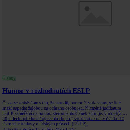
Články
Humor v rozhodnutích ESLP
Často se setkáváme s tím, že parodii, humor či sarkasmus, se lidé
snaží napadat žalobou na ochranu osobnosti. Nicméně judikatura
ESLP zaměřená na humor, kterou tento článek shrnuje, v mnohých
případech upřednostňuje svobodu projevu zakotvenou v článku 10
Evropské úmluvy o lidských právech (EÚLP).
Kolektiv autorů
•
15. dubna 2026, 04:54