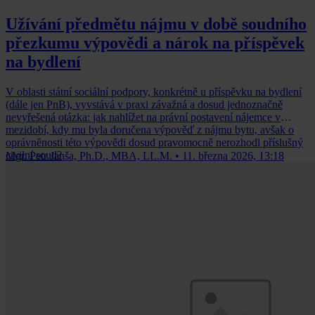
Užívání předmětu nájmu v době soudního
přezkumu výpovědi a nárok na příspěvek
na bydlení
V oblasti státní sociální podpory, konkrétně u příspěvku na bydlení
(dále jen PnB), vyvstává v praxi závažná a dosud jednoznačně
nevyřešená otázka: jak nahlížet na právní postavení nájemce v
mezidobí, kdy mu byla doručena výpověď z nájmu bytu, avšak o
oprávněnosti této výpovědi dosud pravomocně nerozhodl příslušný
civilní soud?
Mgr. Petr Janša, Ph.D., MBA, LL.M.
•
11. března 2026, 13:18