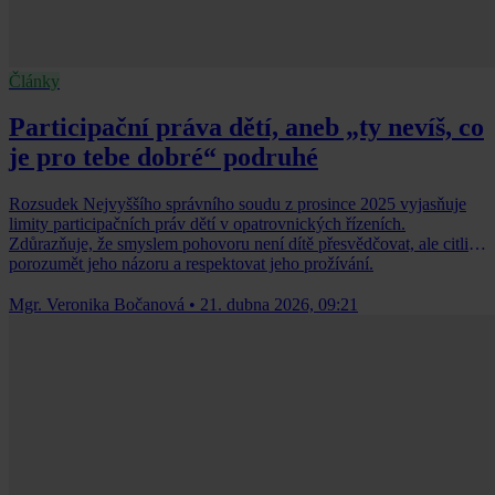
Články
Participační práva dětí, aneb „ty nevíš, co
je pro tebe dobré“ podruhé
Rozsudek Nejvyššího správního soudu z prosince 2025 vyjasňuje
limity participačních práv dětí v opatrovnických řízeních.
Zdůrazňuje, že smyslem pohovoru není dítě přesvědčovat, ale citlivě
porozumět jeho názoru a respektovat jeho prožívání.
Mgr. Veronika Bočanová
•
21. dubna 2026, 09:21