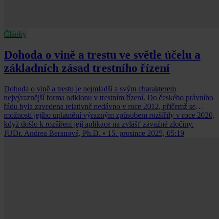
Články
Dohoda o vině a trestu ve světle účelu a
základních zásad trestního řízení
Dohoda o vině a trestu je nejmladší a svým charakterem
nejvýraznější forma odklonu v trestním řízení. Do českého právního
řádu byla zavedena relativně nedávno v roce 2012, přičemž se
možnosti jejího uplatnění výrazným způsobem rozšířily v roce 2020,
když došlo k rozšíření její aplikace na zvlášť závažné zločiny.
JUDr. Andrea Beranová, Ph.D.
•
15. prosince 2025, 05:19