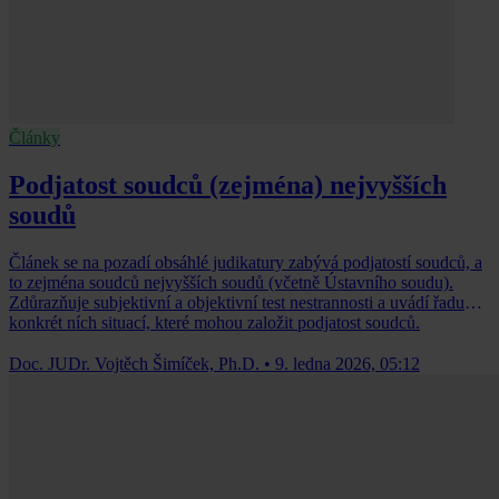
Články
Podjatost soudců (zejména) nejvyšších
soudů
Článek se na pozadí obsáhlé judikatury zabývá podjatostí soudců, a
to zejména soudců nejvyšších soudů (včetně Ústavního soudu).
Zdůrazňuje subjektivní a objektivní test nestrannosti a uvádí řadu
konkrét­ ních situací, které mohou založit podjatost soudců.
Doc. JUDr. Vojtěch Šimíček, Ph.D.
•
9. ledna 2026, 05:12