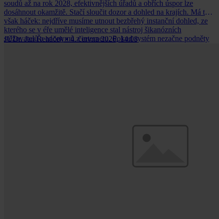
soudů až na rok 2028, efektivnějších úřadů a obřích úspor lze
dosáhnout okamžitě. Stačí sloučit dozor a dohled na krajích. Má to
však háček: nejdříve musíme utnout bezbřehý instanční dohled, ze
kterého se v éře umělé inteligence stal nástroj šikanózních
stěžovatelů a anonymů z internetu. Pokud systém nezačne podněty
JUDr. Jan Řeháček
•
4. června 2026, 14:08
přísně filtrovat, zkolabuje a poškodí ty, kteří pomoc státu skutečně
potřebují.