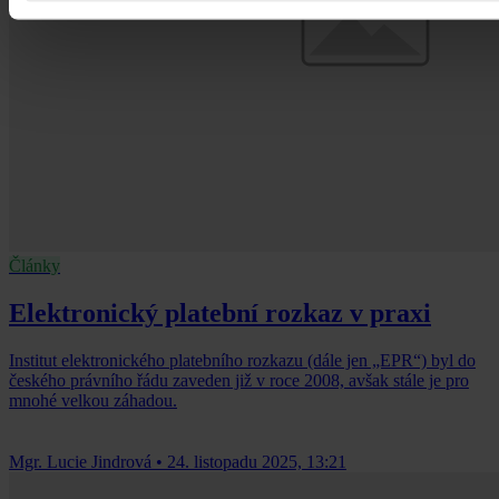
Články
Elektronický platební rozkaz v praxi
Institut elektronického platebního rozkazu (dále jen „EPR“) byl do
českého právního řádu zaveden již v roce 2008, avšak stále je pro
mnohé velkou záhadou.
Mgr. Lucie Jindrová
•
24. listopadu 2025, 13:21