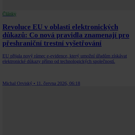
Články
Revoluce EU v oblasti elektronických
důkazů: Co nová pravidla znamenají pro
přeshraniční trestní vyšetřování
EU přijala nový rámec e-evidence, který umožní úřadům získávat
elektronické důkazy přímo od technologických společností.
Michal Orviský
•
11. června 2026, 06:18