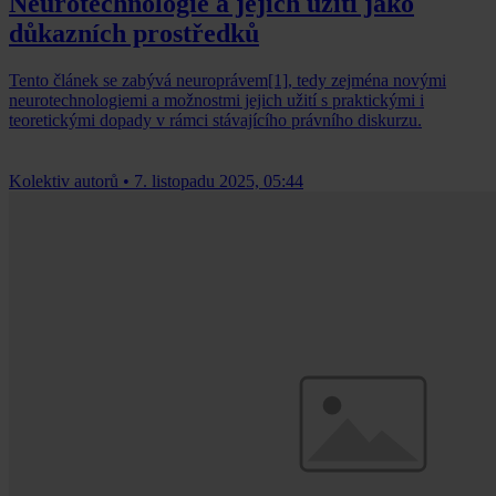
Neurotechnologie a jejich užití jako
důkazních prostředků
Tento článek se zabývá neuroprávem[1], tedy zejména novými
neurotechnologiemi a možnostmi jejich užití s praktickými i
teoretickými dopady v rámci stávajícího právního diskurzu.
Kolektiv autorů
•
7. listopadu 2025, 05:44