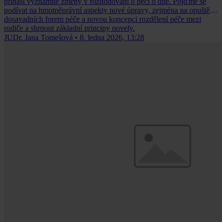
přináší významné změny v rozhodování o péči o dítě. Pojďme se
podívat na hmotněprávní aspekty nové úpravy, zejména na opuštění
dosavadních forem péče a novou koncepci rozdělení péče mezi
rodiče a shrnout základní principy novely.
JUDr. Jana Tomešová
•
8. ledna 2026, 13:28