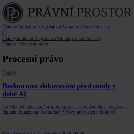
Články
•
Judikatura
•
Legislativa
•
Aktuality
•
Akce
•
Podcasty
Články
Judikatura
Legislativa
Aktuality
Akce
Podcasty
Články
›
Procesní právo
Procesní právo
Články
Budoucnost dokazování před soudy v
době AI
Umělá inteligence změní soudní proces. Je možné dnes považovat
digitální důkazy za věrohodné? Výzvy pro justici v době AI.
Hana Marešová
•
31. července 2026, 07:36