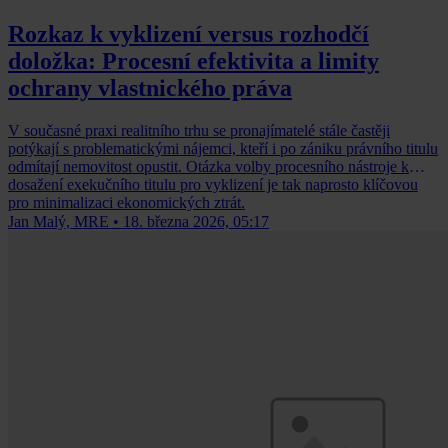
Rozkaz k vyklizení versus rozhodčí
doložka: Procesní efektivita a limity
ochrany vlastnického práva
V současné praxi realitního trhu se pronajímatelé stále častěji
potýkají s problematickými nájemci, kteří i po zániku právního titulu
odmítají nemovitost opustit. Otázka volby procesního nástroje k
dosažení exekučního titulu pro vyklizení je tak naprosto klíčovou
pro minimalizaci ekonomických ztrát.
Jan Malý, MRE
•
18. března 2026, 05:17