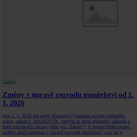
Články
Změny v úpravě rozvodu manželství od 1.
1. 2026
Dne 1. 1. 2026 má nabýt účinnosti významná novela rodinného
práva, zákon č. 268/2025 Sb., kterým se mění občanský zákoník a
další související zákony (dále jen „Zákon“). V tomto článku popisuji
změny, které nastanou v úpravě rozvodu manželství, a to jak v