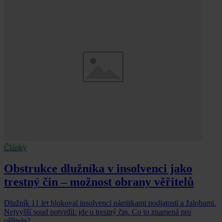
Články
Obstrukce dlužníka v insolvenci jako
trestný čin – možnost obrany věřitelů
Dlužník 11 let blokoval insolvenci námitkami podjatosti a žalobami.
Nejvyšší soud potvrdil: jde o trestný čin. Co to znamená pro
věřitele?