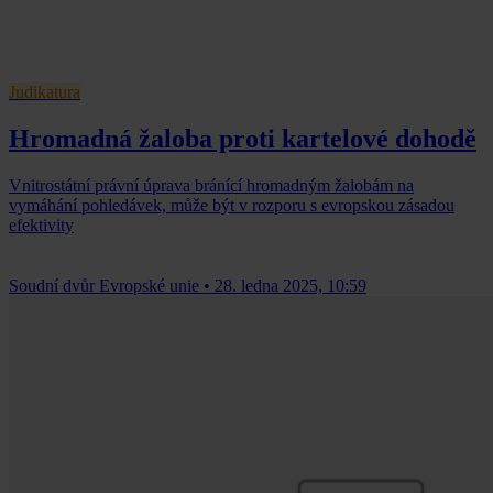
Judikatura
Hromadná žaloba proti kartelové dohodě
Vnitrostátní právní úprava bránící hromadným žalobám na
vymáhání pohledávek, může být v rozporu s evropskou zásadou
efektivity
Soudní dvůr Evropské unie
•
28. ledna 2025, 10:59