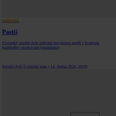
Judikatura
Pastiš
Evropský soudní dvůr upřesnil dovolenou pastiš v kontextu
hudebního vzorkování (samplingu)
Soudní dvůr Evropské unie
•
14. dubna 2026, 09:09