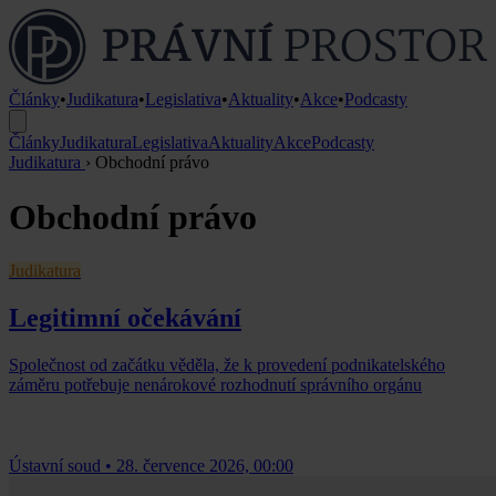
Články
•
Judikatura
•
Legislativa
•
Aktuality
•
Akce
•
Podcasty
Články
Judikatura
Legislativa
Aktuality
Akce
Podcasty
Judikatura
›
Obchodní právo
Obchodní právo
Judikatura
Legitimní očekávání
Společnost od začátku věděla, že k provedení podnikatelského
záměru potřebuje nenárokové rozhodnutí správního orgánu
Ústavní soud
•
28. července 2026, 00:00