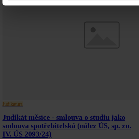
Judikatura
Judikát měsíce - smlouva o studiu jako
smlouva spotřebitelská (nález ÚS, sp. zn.
IV. ÚS 2093/24)