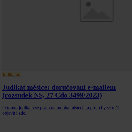
Judikatura
Judikát měsíce: doručování e-mailem
(rozsudek NS, 27 Cdo 3499/2023)
O tomto judikátu se psalo na mnoha místech, a proto by se měl
objevit i zde.