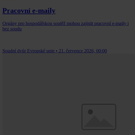
Pracovní e-maily
Orgány pro hospodářskou soutěž mohou zajistit pracovní e-maily i
bez soudu
Soudní dvůr Evropské unie
•
21. července 2026, 00:00