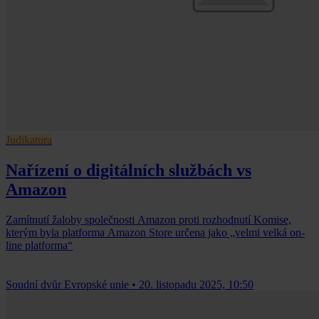
Judikatura
Nařízení o digitálních službách vs
Amazon
Zamítnutí žaloby společnosti Amazon proti rozhodnutí Komise,
kterým byla platforma Amazon Store určena jako „velmi velká on-
line platforma“
Soudní dvůr Evropské unie
•
20. listopadu 2025, 10:50