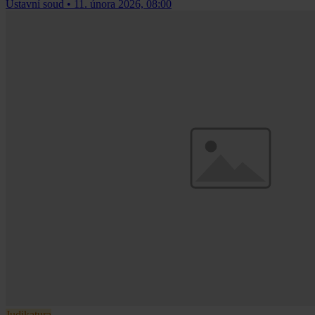
Ústavní soud
•
11. února 2026, 08:00
Judikatura