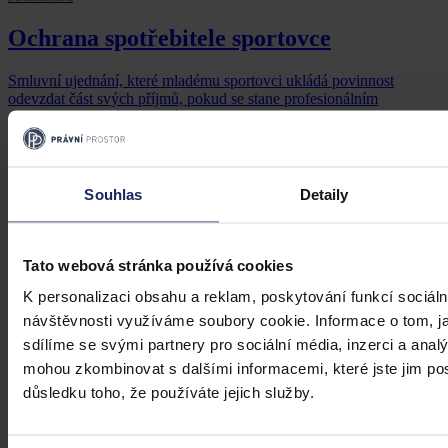
Ochrana spotřebitele sportovce
Smluvní ujednání, které mladému sportovci ukládá povinnost
odevzdat část svých příjmů, pokud se stane profesionálním
sportovcem, musí být jasné a srozumitelné
Soudní dvůr Evropské unie
•
20. března 2025, 11:03
Souhlas
Detaily
Tato webová stránka používá cookies
K personalizaci obsahu a reklam, poskytování funkcí sociáln
návštěvnosti využíváme soubory cookie. Informace o tom, j
sdílíme se svými partnery pro sociální média, inzerci a analý
mohou zkombinovat s dalšími informacemi, které jste jim posk
důsledku toho, že používáte jejich služby.