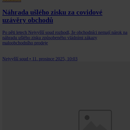
Náhrada ušlého zisku za covidové
uzávěry obchodů
Po pěti letech Nejvyšší soud rozhodl, že obchodníci nemají nárok na
náhradu ušlého zisku způsobeného vládními zákazy
maloobchodního prodeje
Nejvyšší soud
•
11. prosince 2025, 10:03