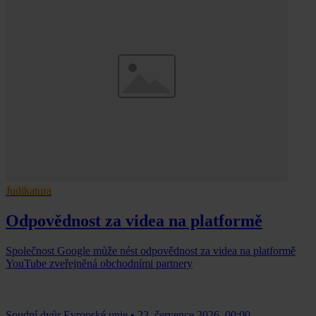
Judikatura
Odpovědnost za videa na platformě
Společnost Google může nést odpovědnost za videa na platformě
YouTube zveřejněná obchodními partnery
Soudní dvůr Evropské unie
•
23. července 2026, 00:00