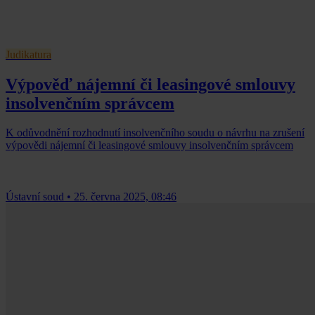
Judikatura
Výpověď nájemní či leasingové smlouvy
insolvenčním správcem
K odůvodnění rozhodnutí insolvenčního soudu o návrhu na zrušení
výpovědi nájemní či leasingové smlouvy insolvenčním správcem
Ústavní soud
•
25. června 2025, 08:46