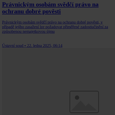
Právnickým osobám svědčí právo na
ochranu dobré pověsti
Právnickým osobám svědčí právo na ochranu dobré pověsti, v
případě jejího zasažení lze požadovat přiměřené zadostiučinění za
způsobenou nemajetkovou újmu
Ústavní soud
•
22. ledna 2025, 06:14