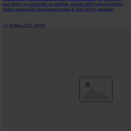
mají právo na spravedlivou odměnu, pokud udělí poskytovatelům
služeb informační společnosti svolení k užití svých publikací
13. května 2026, 00:00