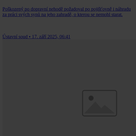
Poškozený po dopravní nehodě požadoval po pojišťovně i náhradu
za práci svých synů na jeho zahradě, o kterou se nemohl starat.
Ústavní soud
•
17. září 2025, 06:41