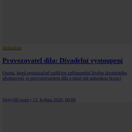
Judikatura
Provozovatel díla: Divadelní vystoupení
Osoba, která organizačně zajišťuje zpřístupnění živého divadelního
představení, je provozovatelem díla a musí mít autorskou licenci
Nejvyšší soud
•
15. května 2026, 00:00